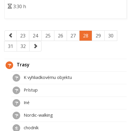
3:30 h
23
24
25
26
27
28
29
30
31
32
Trasy
K vyhliadkovému objektu
Prístup
Iné
Nordic-walking
chodník