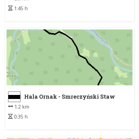
1:45 h
Hala Ornak - Smreczyński Staw
1.2 km
0:35 h