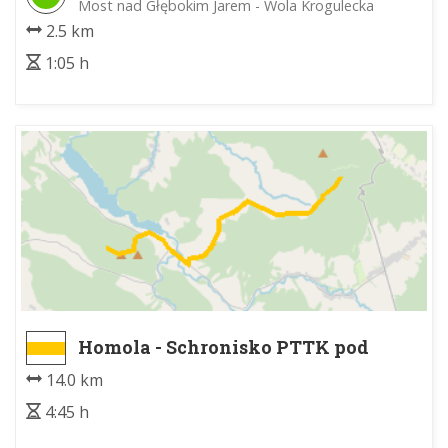
Most nad Głębokim Jarem - Wola Krogulecka
2.5 km
1:05 h
Homola - Schronisko PTTK pod
Magurą Małastowską
14.0 km
4:45 h