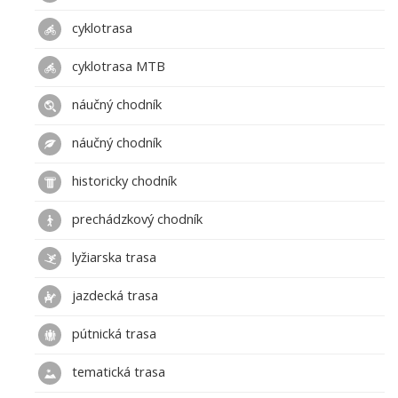
cyklotrasa
cyklotrasa MTB
náučný chodník
náučný chodník
historicky chodník
prechádzkový chodník
lyžiarska trasa
jazdecká trasa
pútnická trasa
tematická trasa