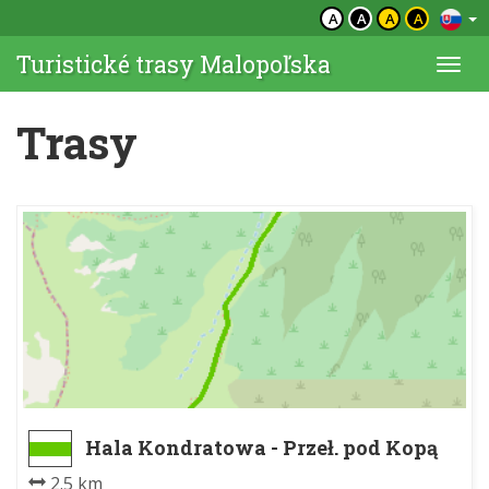
A
A
A
A
Turistické trasy Malopoľska
Togg
navi
Trasy
Hala Kondratowa - Przeł. pod Kopą
Kondracką
2.5 km