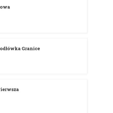
lowa
Jodłówka Granice
Pierwsza