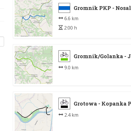
Gromnik PKP - Nosa
6.6 km
2:00 h
Gromnik/Golanka - 
9.0 km
Grotowa - Kopanka 
2.4 km