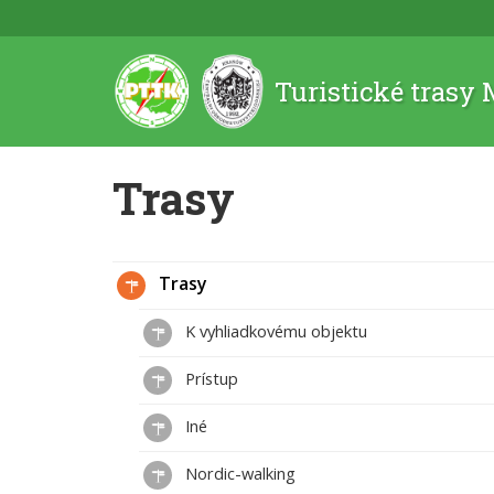
Turistické trasy
Trasy
Trasy
K vyhliadkovému objektu
Prístup
Iné
Nordic-walking