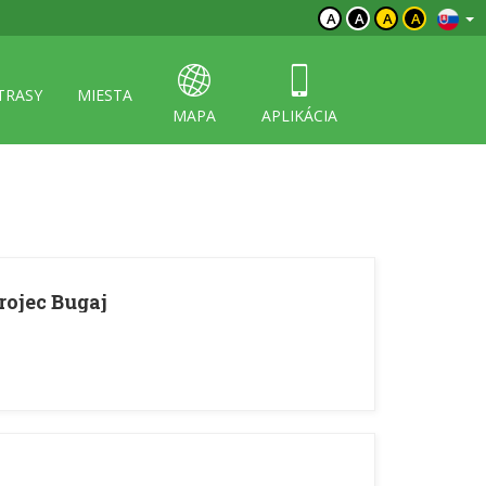
A
A
A
A
TRASY
MIESTA
MAPA
APLIKÁCIA
rojec Bugaj