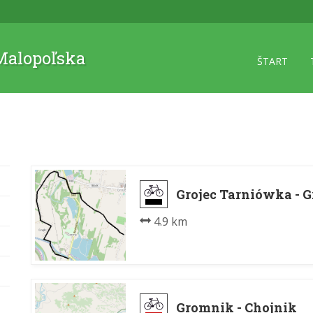
 Malopoľska
ŠTART
Grojec Tarniówka - G
4.9 km
Gromnik - Chojnik