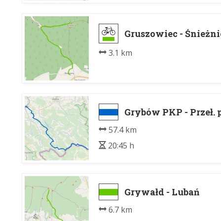
Gruszowiec - Śnieżni
3.1 km
Grybów PKP - Przeł.
57.4 km
20:45 h
Grywałd - Lubań
6.7 km