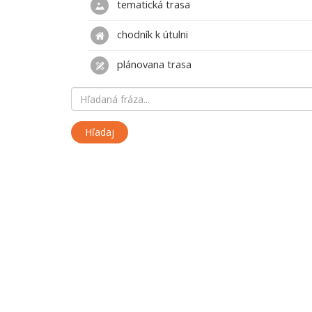
tematická trasa
chodník k útulni
plánovana trasa