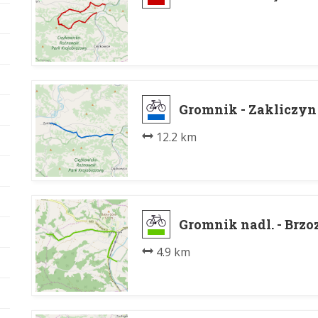
Gromnik - Zakliczyn
12.2 km
Gromnik nadl. - Brz
4.9 km