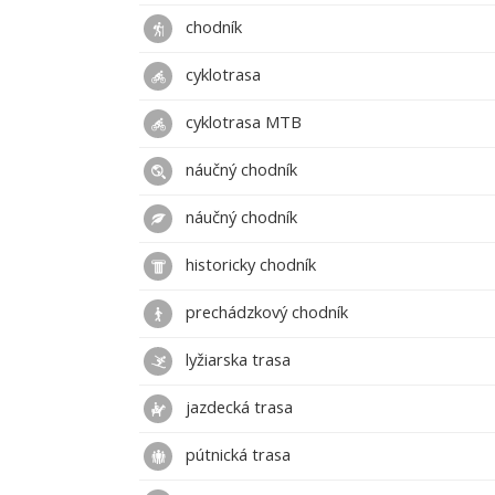
chodník
cyklotrasa
cyklotrasa MTB
náučný chodník
náučný chodník
historicky chodník
prechádzkový chodník
lyžiarska trasa
jazdecká trasa
pútnická trasa