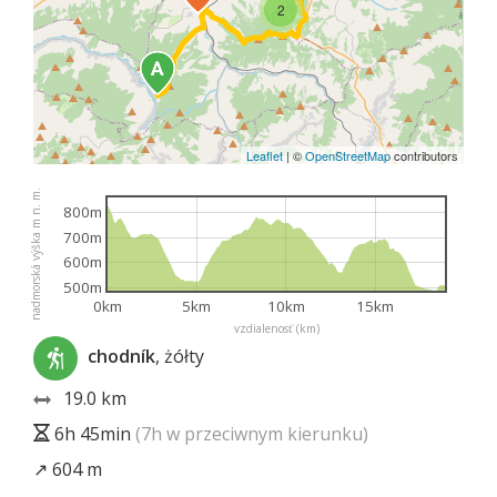
2
Leaflet
|
©
OpenStreetMap
contributors
nadmorská výška m n. m.
800m
700m
600m
500m
0km
5km
10km
15km
vzdialenosť (km)
chodník
, żółty
19.0 km
6h 45min
(7h w przeciwnym kierunku)
↗ 604 m