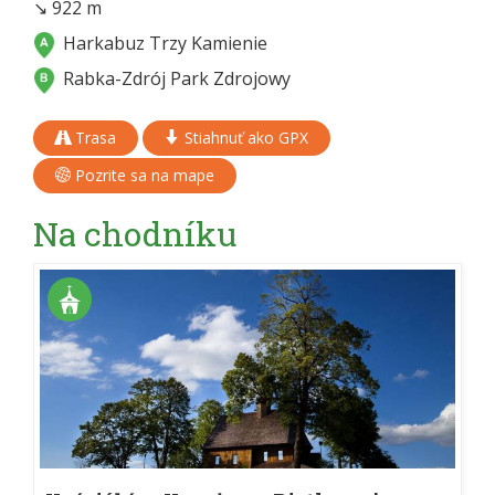
↘ 922 m
Harkabuz Trzy Kamienie
Rabka-Zdrój Park Zdrojowy
Trasa
Stiahnuť ako GPX
Pozrite sa na mape
Na chodníku