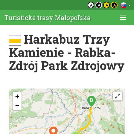
A
A
A
A
Turistické trasy Malopoľska
Togg
navi
Harkabuz Trzy
Kamienie - Rabka-
Zdrój Park Zdrojowy
+
−