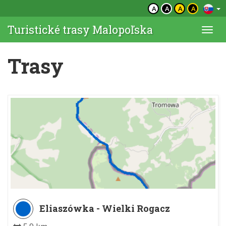
A
A
A
A
Turistické trasy Malopoľska
Togg
navi
Trasy
Eliaszówka - Wielki Rogacz