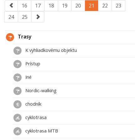
16
17
18
19
20
21
22
23
24
25
Trasy
K vyhliadkovému objektu
Prístup
Iné
Nordic-walking
chodník
cyklotrasa
cyklotrasa MTB