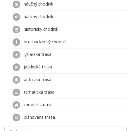
náučný chodník
náučný chodník
historicky chodník
prechádzkový chodník
lyžiarska trasa
jazdecká trasa
pútnická trasa
tematická trasa
chodník k útulni
plánovana trasa