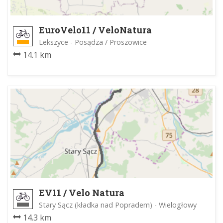
EuroVelo11 / VeloNatura
Proszowice-Lekszyce
Lekszyce - Posądza / Proszowice
14.1 km
EV11 / Velo Natura
Stary Sącz (kładka nad Popradem) - Wielogłowy
14.3 km