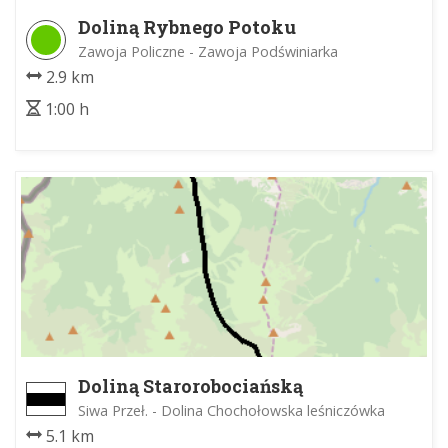
Doliną Rybnego Potoku
Zawoja Policzne - Zawoja Podświniarka
2.9 km
1:00 h
Doliną Starorobociańską
Siwa Przeł. - Dolina Chochołowska leśniczówka
5.1 km