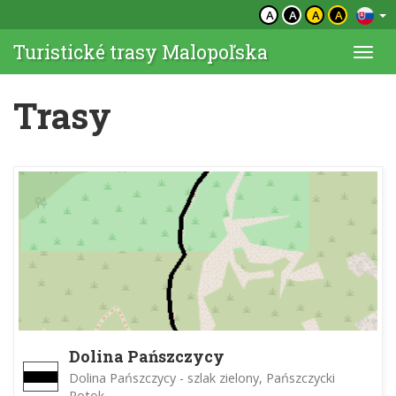
A
A
A
A
Turistické trasy Malopoľska
Togg
navi
Trasy
Dolina Pańszczycy
Dolina Pańszczycy - szlak zielony, Pańszczycki
Potok