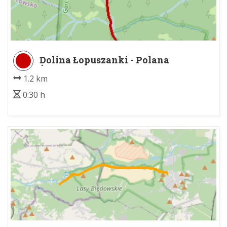
Dolina Łopuszanki - Polana
Żubrowisko
1.2 km
0:30 h