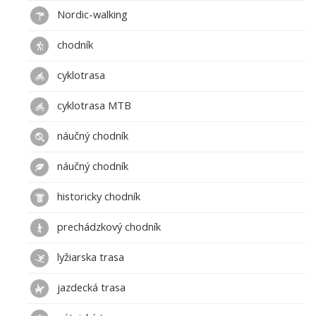
Nordic-walking
chodník
cyklotrasa
cyklotrasa MTB
náučný chodník
náučný chodník
historicky chodník
prechádzkový chodník
lyžiarska trasa
jazdecká trasa