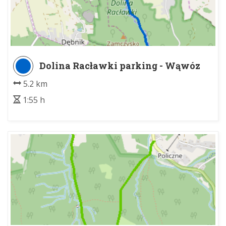
Dolina Racławki parking - Wąwóz
Stradlina
5.2 km
1:55 h