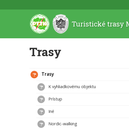
Turistické trasy
Trasy
Trasy
K vyhliadkovému objektu
Prístup
Iné
Nordic-walking