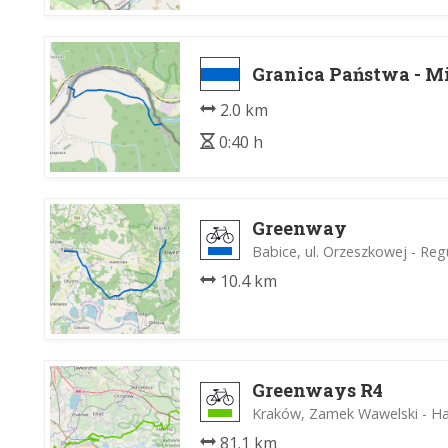
Granica Państwa - M
2.0 km
0:40 h
Greenway
Babice, ul. Orzeszkowej - Reg
10.4 km
Greenways R4
Kraków, Zamek Wawelski - H
81.1 km