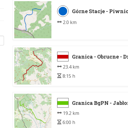
Górne Stacje - Piwni
2.0 km
Granica - Obrucne - D
23.4 km
8:15 h
Granica BgPN - Jabł
19.2 km
6:00 h