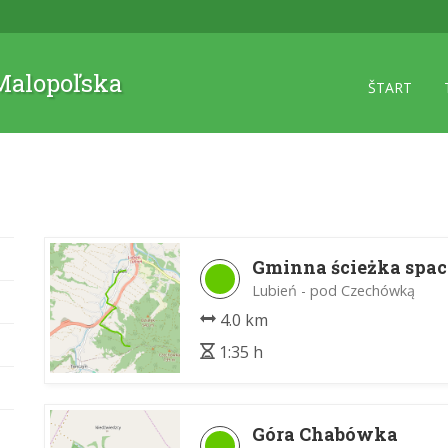
 Malopoľska
ŠTART
Gminna ścieżka spa
Lubień - pod Czechówką
4.0 km
1:35 h
Góra Chabówka