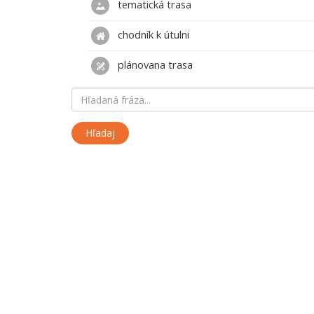
tematická trasa
chodník k útulni
plánovana trasa