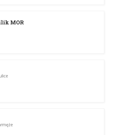
ilik MOR
ulice
armęże