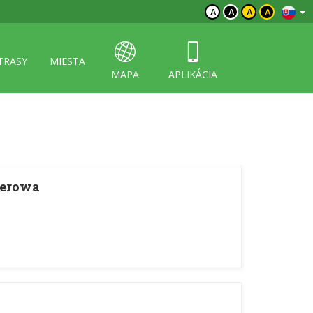
A
A
A
A
TRASY
MIESTA
MAPA
APLIKÁCIA
cerowa