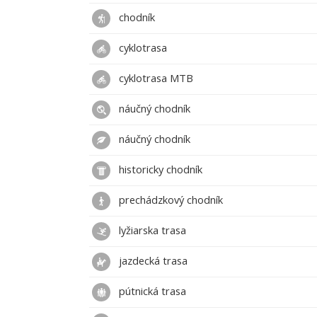
chodník
cyklotrasa
cyklotrasa MTB
náučný chodník
náučný chodník
historicky chodník
prechádzkový chodník
lyžiarska trasa
jazdecká trasa
pútnická trasa