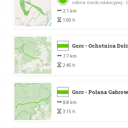
odbicie ścieżki edukacyjnej -
2.1 km
1:00 h
Gorc - Ochotnica Dol
7.7 km
2:45 h
Gorc - Polana Gabro
8.8 km
3:15 h