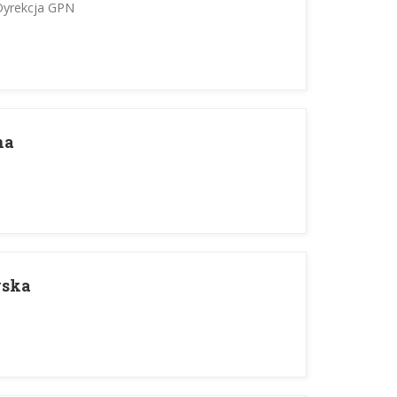
 Dyrekcja GPN
na
wska