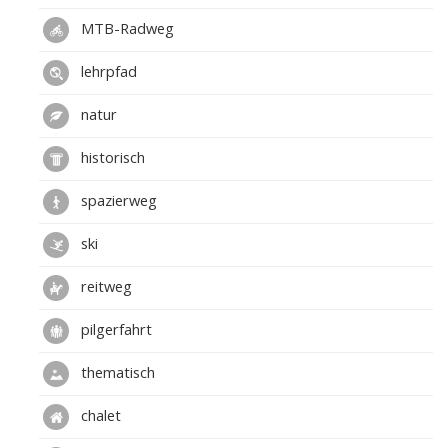
MTB-Radweg
lehrpfad
natur
historisch
spazierweg
ski
reitweg
pilgerfahrt
thematisch
chalet