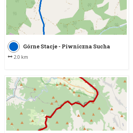
Górne Stacje - Piwniczna Sucha
Dolina parking
2.0 km