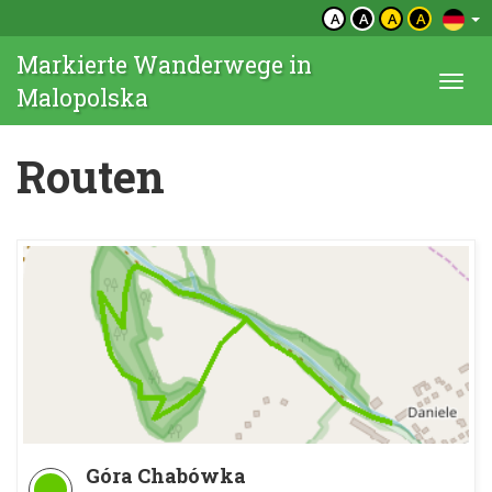
A
A
A
A
Markierte Wanderwege in
Togg
Malopolska
navi
Routen
Góra Chabówka