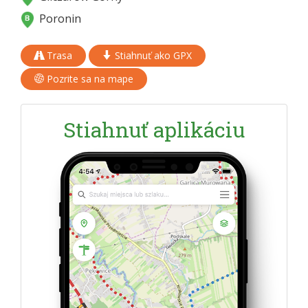
Poronin
Trasa
Stiahnuť ako GPX
Pozrite sa na mape
Stiahnuť aplikáciu