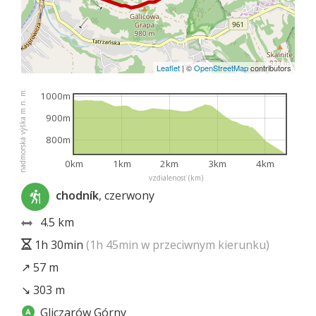
Leaflet
|
©
OpenStreetMap
contributors
nadmorská výška m n. m.
1000m
900m
800m
0km
1km
2km
3km
4km
vzdialenosť (km)
chodník
, czerwony
4.5 km
1h 30min
(1h 45min w przeciwnym kierunku)
↗ 57 m
↘ 303 m
Gliczarów Górny