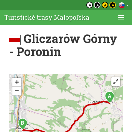
A
A
A
A
Turistické trasy Malopoľska
Togg
navi
Gliczarów Górny
- Poronin
+
−