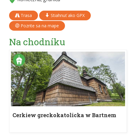
Trasa
Stiahnuť ako GPX
Pozrite sa na mape
Na chodníku
Cerkiew greckokatolicka w Bartnem