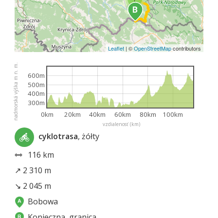
Leaflet
|
©
OpenStreetMap
contributors
nadmorská výška m n. m.
600m
500m
400m
300m
0km
20km
40km
60km
80km
100km
vzdialenosť (km)
cyklotrasa
, żółty
116 km
↗ 2 310 m
↘ 2 045 m
Bobowa
Konieczna, granica