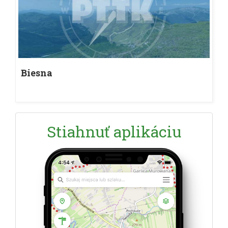
Biesna
Stiahnuť aplikáciu