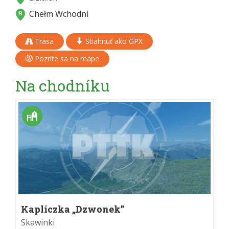
Chełm Wchodni
Trasa
Stiahnuť ako GPX
Pozrite sa na mape
Na chodníku
Kapliczka „Dzwonek”
Skawinki