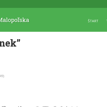
 Malopoľska
ŠTART
nek”
49)