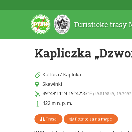
Turistické trasy
Kapliczka „Dzwo
Kultúra
/
Kaplnka
Skawinki
49°49'11"N
19°42'33"E
(49.819849, 19.7092
422 m n. p. m.
Trasa
Pozrite sa na mape