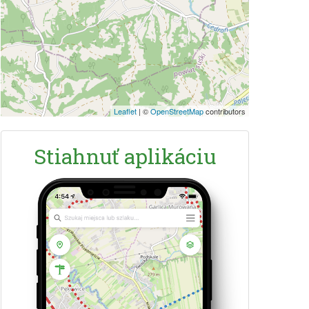
Leaflet
|
©
OpenStreetMap
contributors
Stiahnuť aplikáciu