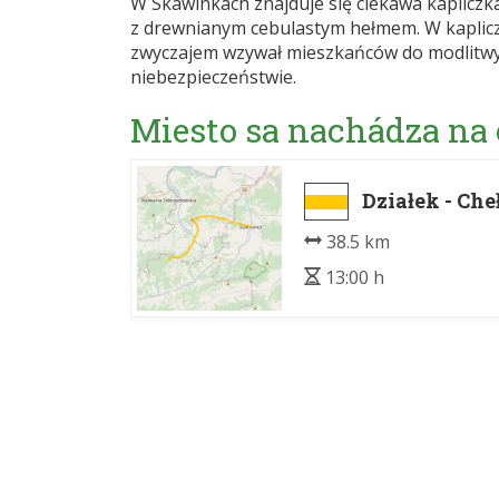
W Skawinkach znajduje się ciekawa kapliczk
z drewnianym cebulastym hełmem. W kapliczc
zwyczajem wzywał mieszkańców do modlitwy n
niebezpieczeństwie.
Miesto sa nachádza na
Działek - Ch
38.5 km
13:00 h