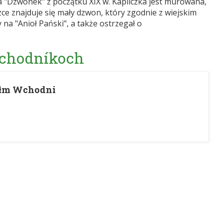
a "Dzwonek" z początku XIX w. Kapliczka jest murowana,
e znajduje się mały dzwon, który zgodnie z wiejskim
a "Anioł Pański", a także ostrzegał o
 chodníkoch
ełm Wchodni