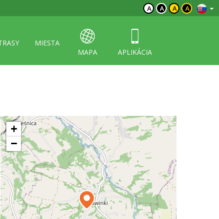
A
A
A
A
TRASY
MIESTA
MAPA
APLIKÁCIA
+
−