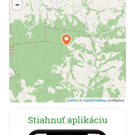
−
Leaflet
|
©
OpenStreetMap
contributors
Stiahnuť aplikáciu