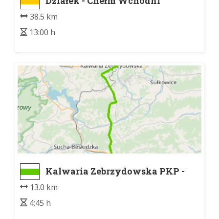
Działek - Chełm Wchodni
38.5 km
13:00 h
Kalwaria Zebrzydowska PKP -
Chełm Wchodni
13.0 km
4:45 h