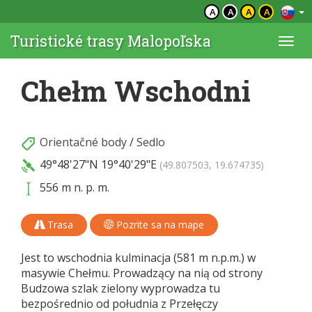
A
A
A
A
Turistické trasy Malopoľska
Togg
navi
Chełm Wschodni
Orientačné body
/
Sedlo
49°48'27"N
19°40'29"E
(49.807503, 19.674735)
556 m n. p. m.
Trasa
Pozrite sa na mape
Jest to wschodnia kulminacja (581 m n.p.m.) w
masywie Chełmu. Prowadzący na nią od strony
Budzowa szlak zielony wyprowadza tu
bezpośrednio od południa z Przełęczy