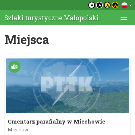
A
A
A
A
Szlaki turystyczne Małopolski
Togg
navi
Miejsca
Cmentarz parafialny w Miechowie
Miechów