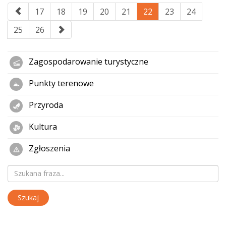
17
18
19
20
21
22
23
24
25
26
Zagospodarowanie turystyczne
Punkty terenowe
Przyroda
Kultura
Zgłoszenia