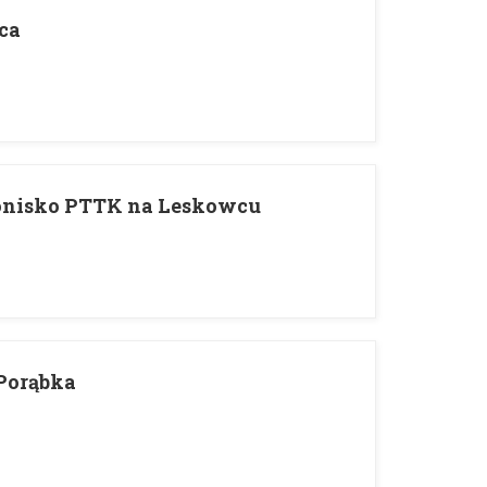
ca
ronisko PTTK na Leskowcu
 Porąbka