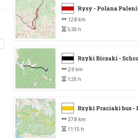
Rysy - Polana Paleni
12.8 km
5:30 h
Rzyki Biczaki - Sch
2.9 km
1:25 h
Rzyki Praciaki bus -
27.8 km
11:15 h