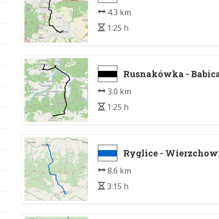
4.3 km
1:25 h
Rusnakówka - Babic
3.0 km
1:25 h
Ryglice - Wierzchow
8.6 km
3:15 h