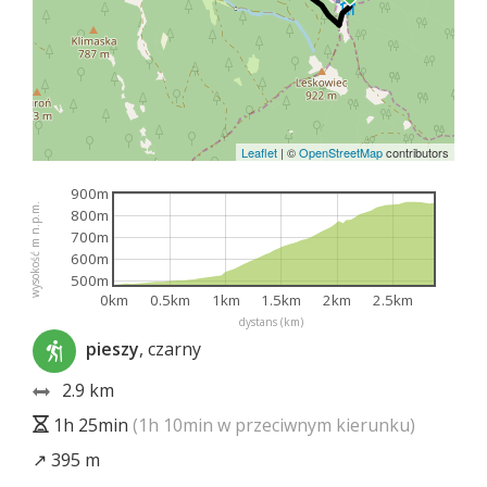
Leaflet
|
©
OpenStreetMap
contributors
900m
wysokość m n.p.m.
800m
700m
600m
500m
0km
0.5km
1km
1.5km
2km
2.5km
dystans (km)
pieszy
, czarny
2.9 km
1h 25min
(1h 10min w przeciwnym kierunku)
↗ 395 m