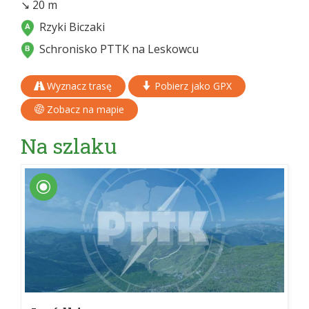
↘ 20 m
Rzyki Biczaki
Schronisko PTTK na Leskowcu
Wyznacz trasę
Pobierz jako GPX
Zobacz na mapie
Na szlaku