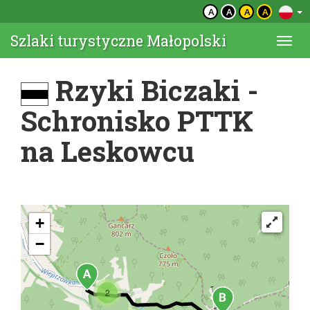
A
A
A
A
Szlaki turystyczne Małopolski
Togg
navi
Rzyki Biczaki -
Schronisko PTTK
na Leskowcu
+
−
2