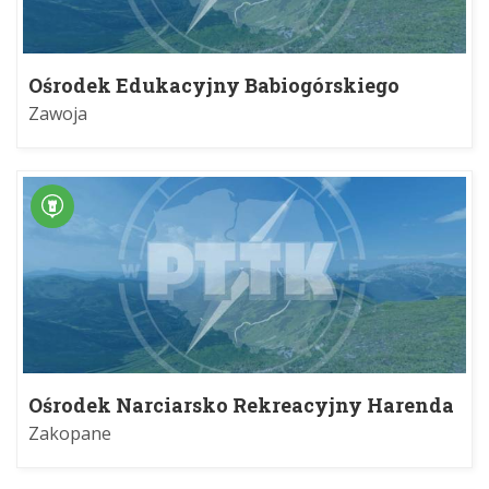
Ośrodek Edukacyjny Babiogórskiego
Parku Narodowego w Zawoi
Zawoja
Ośrodek Narciarsko Rekreacyjny Harenda
Zakopane