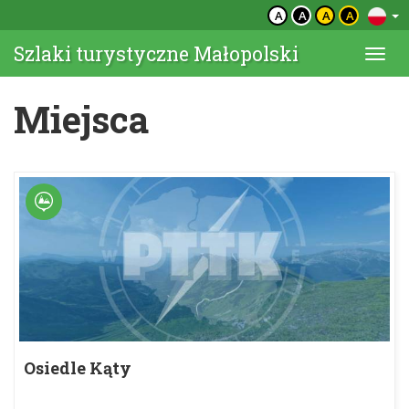
A
A
A
A
Szlaki turystyczne Małopolski
Togg
navi
Miejsca
Osiedle Kąty