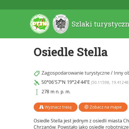
Szlaki turystycz
Osiedle Stella
Zagospodarowanie turystyczne
/
Inny o
50°06'57"N
19°24'44"E
(50.11598, 19.41248
278 m n. p. m.
Wyznacz trasę
Zobacz na mapie
Osiedle Stella jest jednym z osiedli miasta
Chrzanów. Powstało jako osiedle robotnicze