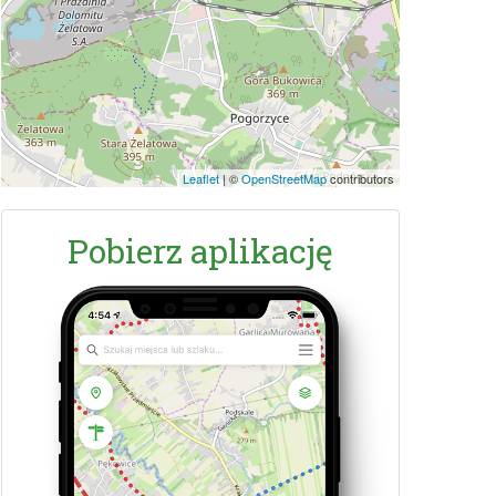
Leaflet
|
©
OpenStreetMap
contributors
Pobierz aplikację