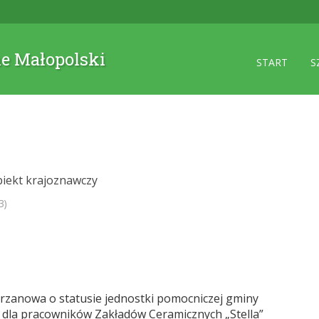
ne Małopolski
START
S
biekt krajoznawczy
3)
 Chrzanowa o statusie jednostki pomocniczej gminy
 dla pracowników Zakładów Ceramicznych „Stella”