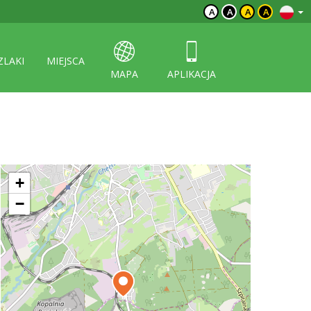
A
A
A
A
ZLAKI
MIEJSCA
MAPA
APLIKACJA
+
−