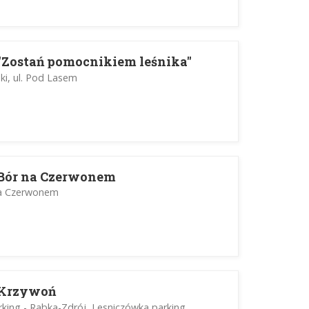
"Zostań pomocnikiem leśnika"
ki, ul. Pod Lasem
 Bór na Czerwonem
na Czerwonem
 Krzywoń
king - Rabka-Zdrój, Lesniczówka parking