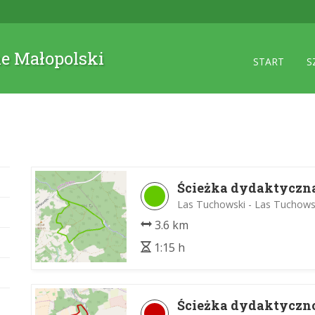
ne Małopolski
START
S
Ścieżka dydaktyczn
Las Tuchowski - Las Tuchows
3.6 km
1:15 h
Ścieżka dydaktyczn