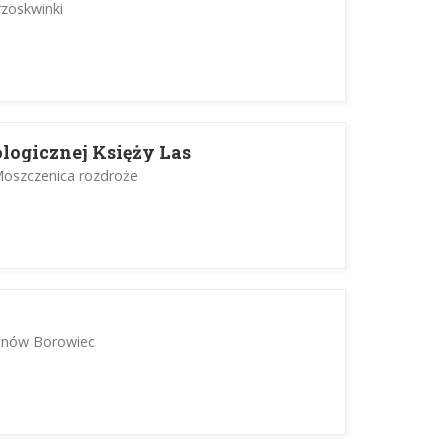
rzoskwinki
logicznej Księży Las
oszczenica rozdroże
zanów Borowiec