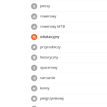
pieszy
rowerowy
rowerowy MTB
edukacyjny
przyrodniczy
historyczny
spacerowy
narciarski
konny
pielgrzymkowy