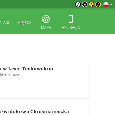
A
A
A
A
ZLAKI
MIEJSCA
MAPA
APLIKACJA
a w Lesie Tuchowskim
ki rozdroże
o-widokowa Chrośnianeczka