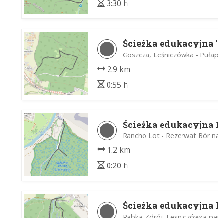
3:30 h
Ścieżka edukacyjna 
Goszcza, Leśniczówka - Pułap
2.9 km
0:55 h
Ścieżka edukacyjna
Rancho Lot - Rezerwat Bór 
1.2 km
0:20 h
Ścieżka edukacyjna
Rabka-Zdrój, Lesniczówka par