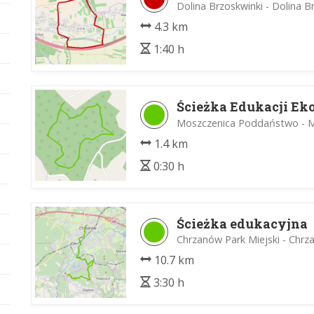
Dolina Brzoskwinki - Dolina B
4.3 km
1:40 h
Ścieżka Edukacji Eko
Moszczenica Poddaństwo - M
1.4 km
0:30 h
Ścieżka edukacyjna
Chrzanów Park Miejski - Chr
10.7 km
3:30 h