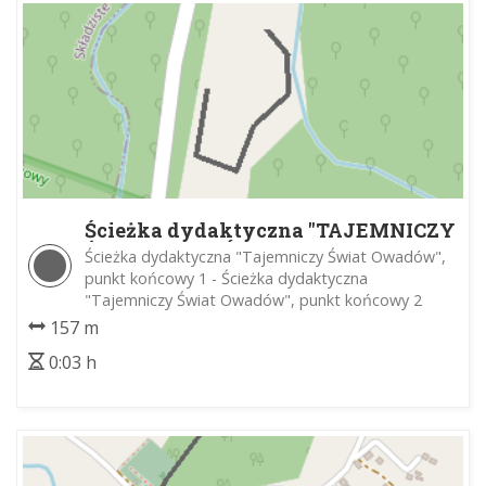
Ścieżka dydaktyczna "TAJEMNICZY
ŚWIAT OWADÓW"
Ścieżka dydaktyczna "Tajemniczy Świat Owadów",
punkt końcowy 1 - Ścieżka dydaktyczna
"Tajemniczy Świat Owadów", punkt końcowy 2
157 m
0:03 h