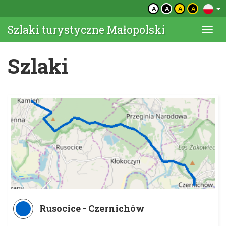
A
A
A
A
Szlaki turystyczne Małopolski
Togg
navi
Szlaki
Rusocice - Czernichów