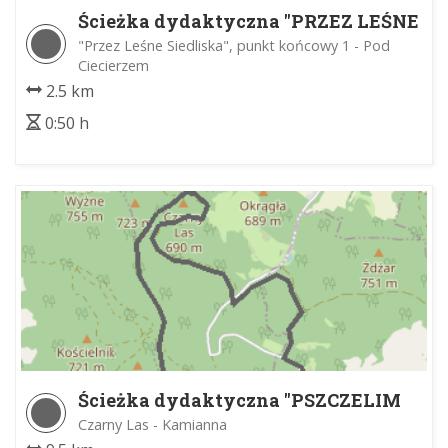
Ścieżka dydaktyczna "PRZEZ LEŚNE
SIEDLISKA"
"Przez Leśne Siedliska", punkt końcowy 1 - Pod
Ciecierzem
2.5 km
0:50 h
Ścieżka dydaktyczna "PSZCZELIM
SZLAKIEM"
Czarny Las - Kamianna