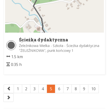
Ścieżka dydaktyczna
"ŻELEŹNIKOWA"
Żeleźnikowa Wielka - Szkoła - Ścieżka dydaktyczna
"ŻELEŹNIKOWA", punk końcowy 1
1.5 km
0:35 h
1
2
3
4
5
6
7
8
9
10