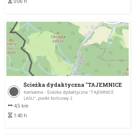
0:06 h
Ścieżka dydaktyczna "TAJEMNICE
LASU"
Kamianna - Ścieżka dydaktyczna "TAJEMNICE
LASU", punkt końcowy 2
4.5 km
1:40 h