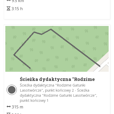
9.5 km
3:15 h
Ścieżka dydaktyczna "Rodzime
Gatunki Lasotwórcze"
Ścieżka dydaktyczna "Rodzime Gatunki
Lasotwórcze", punkt końcowy 2 - Ścieżka
dydaktyczna "Rodzime Gatunki Lasotwórcze",
punkt końcowy 1
315 m