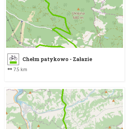
Chełm patykowo - Załazie
7.5 km