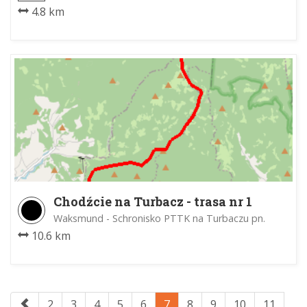
4.8 km
Chodźcie na Turbacz - trasa nr 1
Waksmund - Schronisko PTTK na Turbaczu pn.
10.6 km
2
3
4
5
6
7
8
9
10
11