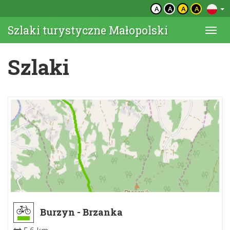
A
A
A
A
Szlaki turystyczne Małopolski
Togg
navi
Szlaki
Burzyn - Brzanka