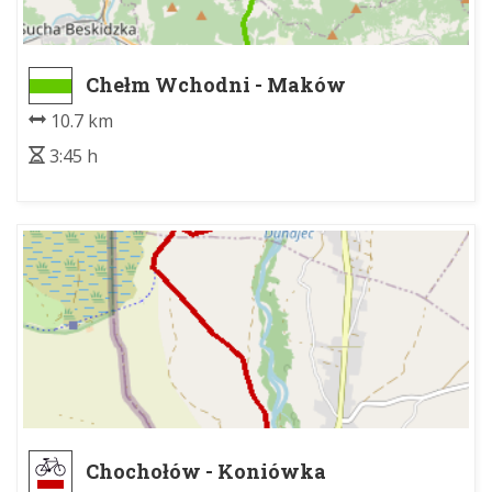
Chełm Wchodni - Maków
Podhalański PKP
10.7 km
3:45 h
Chochołów - Koniówka