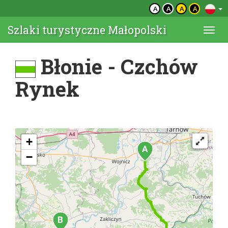
A
A
A
A
Szlaki turystyczne Małopolski
Togg
navi
Błonie - Czchów
Rynek
+
−