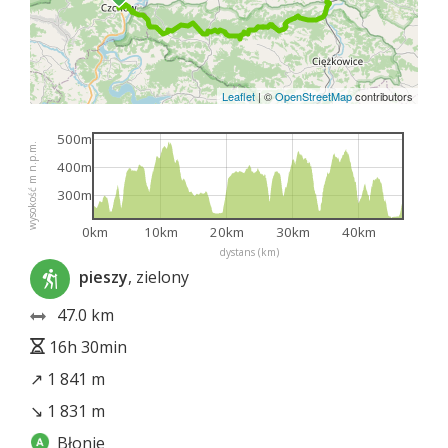
Leaflet
|
©
OpenStreetMap
contributors
500m
wysokość m n.p.m.
400m
300m
0km
10km
20km
30km
40km
dystans (km)
pieszy
, zielony
47.0 km
16h 30min
↗ 1 841 m
↘ 1 831 m
Błonie