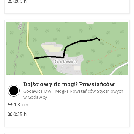
0:09 h
Dojściowy do mogił Powstańców
Styczniowych w Godawicy
Godawica DW - Mogiła Powstańców Styczniowych
w Godawicy
1.3 km
0:25 h