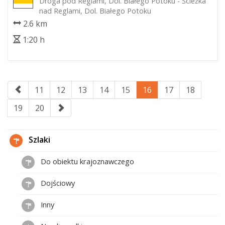
Droga pod Reglami, Dol. Białego Potoku - Ścieżka
nad Reglami, Dol. Białego Potoku
2.6 km
1:20 h
11
12
13
14
15
16
17
18
19
20
Szlaki
Do obiektu krajoznawczego
Dojściowy
Inny