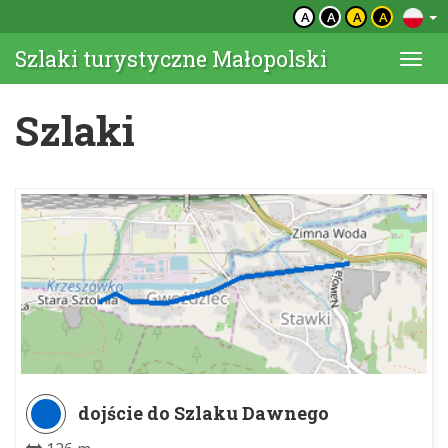
A
A
A
A
Szlaki turystyczne Małopolski
Togg
navi
Szlaki
dojście do Szlaku Dawnego
Górnictwa Węglowego