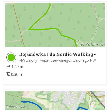
Dojściówka I do Nordic Walking -
Las Zabierzowski
NW zielony - węzeł czerwonego i zielonego NW
1.4 km
0:30 h