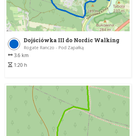
Dojściówka III do Nordic Walking
(Las Zabierzowski)
Rogate Ranczo - Pod Zapałką
3.6 km
1:20 h