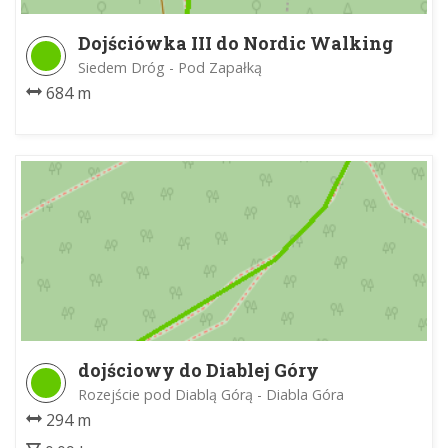
Dojściówka III do Nordic Walking
(Las Zabierzowski)
Siedem Dróg - Pod Zapałką
684 m
dojściowy do Diablej Góry
Rozejście pod Diablą Górą - Diabla Góra
294 m