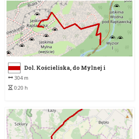
Dol. Kościeliska, do Mylnej i
Raptawickiej - Jaskinia Raptawicka
304 m
0:20 h