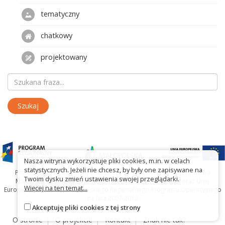
tematyczny
chatkowy
projektowany
Nasza witryna wykorzystuje pliki cookies, m.in. w celach
statystycznych. Jeżeli nie chcesz, by były one zapisywane na
Projekt współfinansowany przez Urząd Marszałkowski Województwa
Twoim dysku zmień ustawienia swojej przeglądarki.
Małopolskiego w ramach programu Małopolska Gościnna oraz Unię
Więcej na ten temat...
Europejską w ramach Małopolskiego Regionalnego Programu Operacyjnego
na lata 2007-2013
Akceptuję pliki cookies z tej strony
O stronie
O projekcie
Kontakt
Znak nie tak?