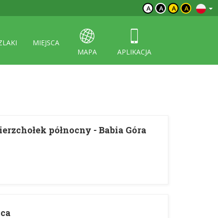
A
A
A
A
ZLAKI
MIEJSCA
MAPA
APLIKACJA
erzchołek północny - Babia Góra
ica