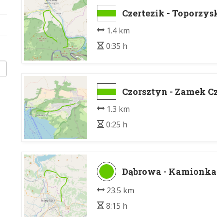
Czertezik - Toporzys
1.4 km
0:35 h
Czorsztyn - Zamek C
1.3 km
0:25 h
Dąbrowa - Kamionka
23.5 km
8:15 h