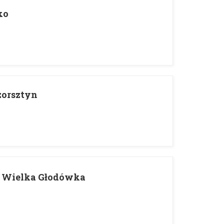
ko
zorsztyn
 Wielka Głodówka