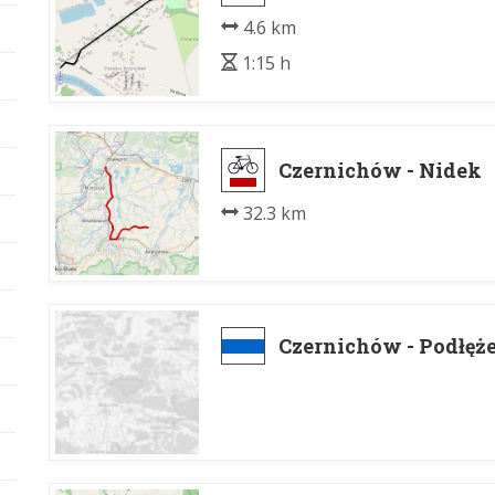
4.6 km
1:15 h
Czernichów - Nidek
32.3 km
Czernichów - Podłęż