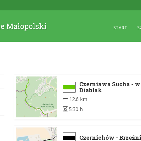
ne Małopolski
START
S
Czerniawa Sucha - wi
Diablak
12.6 km
5:30 h
Czernichów - Brzeźn