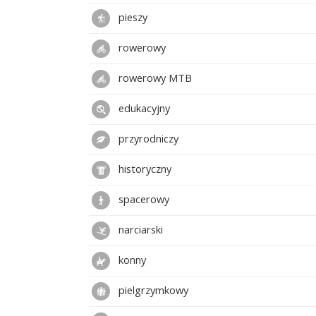
pieszy
rowerowy
rowerowy MTB
edukacyjny
przyrodniczy
historyczny
spacerowy
narciarski
konny
pielgrzymkowy