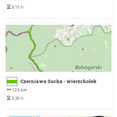
6:15 h
Czerniawa Sucha - wierzchołek
północny - Babia Góra Diablak
12.6 km
5:30 h