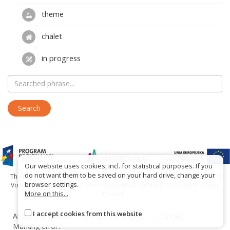
theme
chalet
in progress
Our website uses cookies, incl. for statistical purposes. If you
do not want them to be saved on your hard drive, change your
The project has been carried out with financial support of Lesser Poland
browser settings.
Voivodship within tourist offers competition entitled "Hospitable Lesser
More on this...
Poland".
I accept cookies from this website
About the website
About the project
Contact
Marking error?