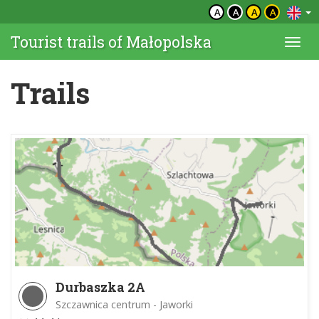
A
A
A
A
Tourist trails of Małopolska
Togg
navi
Trails
Durbaszka 2A
Szczawnica centrum - Jaworki