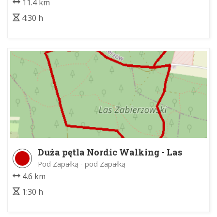
11.4 km
4:30 h
Duża pętla Nordic Walking - Las
Zabierzowski
Pod Zapałką - pod Zapałką
4.6 km
1:30 h