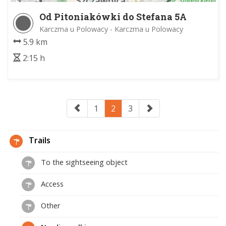
Od Pitoniakówki do Stefana 5A
Karczma u Polowacy - Karczma u Polowacy
5.9 km
2:15 h
1
2
3
Trails
To the sightseeing object
Access
Other