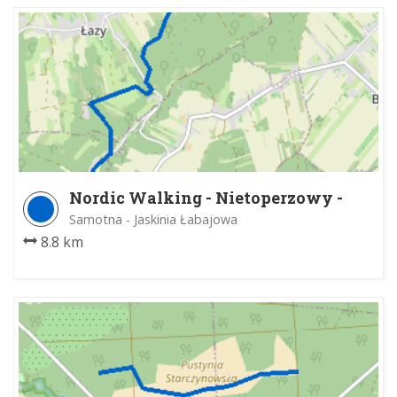
Nordic Walking - Nietoperzowy -
Etap IV
Samotna - Jaskinia Łabajowa
8.8 km