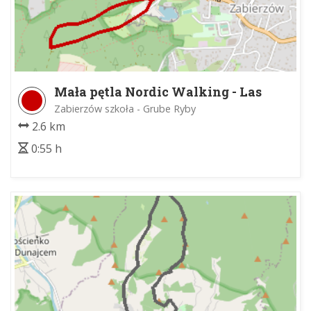
Mała pętla Nordic Walking - Las
Zabierzowski
Zabierzów szkoła - Grube Ryby
2.6 km
0:55 h