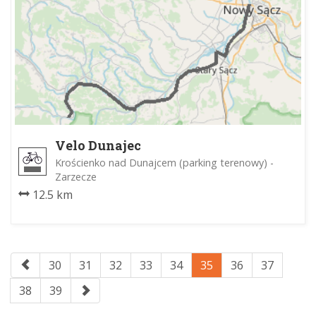
Velo Dunajec
Krościenko nad Dunajcem (parking terenowy) -
Zarzecze
12.5 km
30
31
32
33
34
35
36
37
38
39