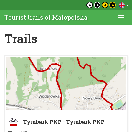
A
A
A
A
Tourist trails of Małopolska
Togg
navi
Trails
Tymbark PKP - Tymbark PKP