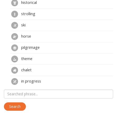
historical
strolling
ski
horse
pilgrimage
theme
chalet
in progress