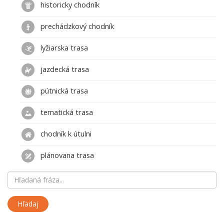
historicky chodník
prechádzkový chodník
lyžiarska trasa
jazdecká trasa
pútnická trasa
tematická trasa
chodník k útulni
plánovana trasa