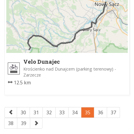
Velo Dunajec
Krościenko nad Dunajcem (parking terenowy) -
Zarzecze
12.5 km
30
31
32
33
34
35
36
37
38
39