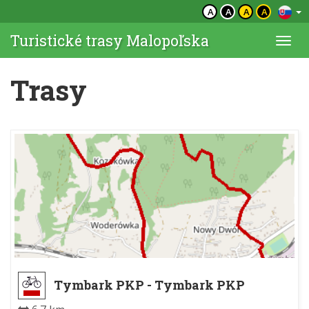
A
A
A
A
Turistické trasy Malopoľska
Togg
navi
Trasy
Tymbark PKP - Tymbark PKP