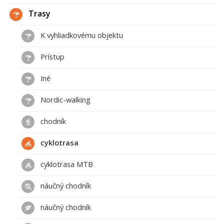
Trasy
K vyhliadkovému objektu
Prístup
Iné
Nordic-walking
chodník
cyklotrasa
cyklotrasa MTB
náučný chodník
náučný chodník