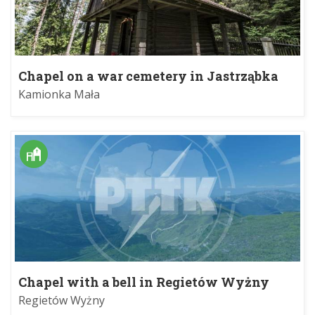
Chapel on a war cemetery in Jastrząbka
Kamionka Mała
Chapel with a bell in Regietów Wyżny
Regietów Wyżny