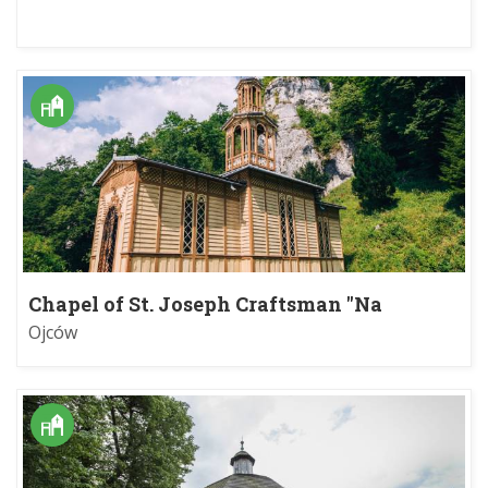
Chapel of St. Joseph Craftsman "Na
Wodzie"
Ojców