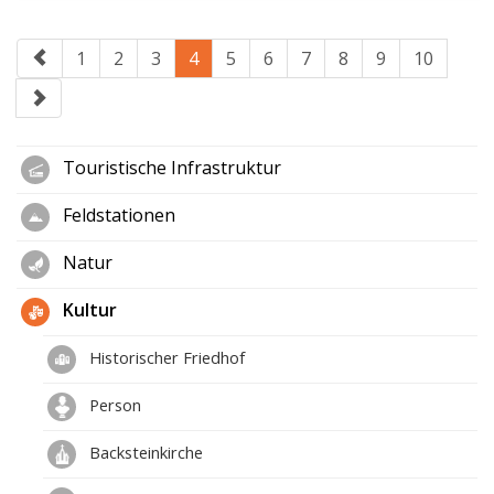
1
2
3
4
5
6
7
8
9
10
Touristische Infrastruktur
Feldstationen
Natur
Kultur
Historischer Friedhof
Person
Backsteinkirche