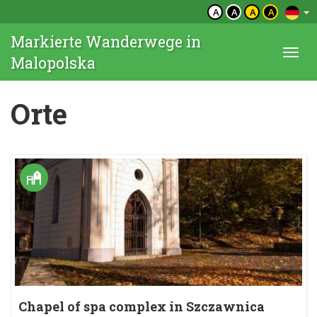
A
A
A
A
Markierte Wanderwege in
Togg
Malopolska
navi
Orte
Chapel of spa complex in Szczawnica