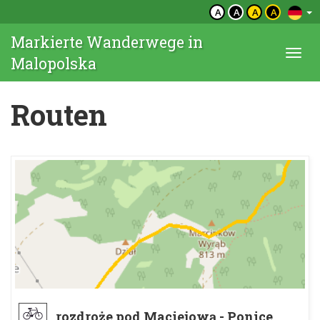
A
A
A
A
Markierte Wanderwege in
Togg
Malopolska
navi
Routen
rozdroże pod Maciejową - Ponice