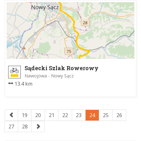
Sądecki Szlak Rowerowy
Nawojowa - Nowy Sącz
13.4 km
19
20
21
22
23
24
25
26
27
28