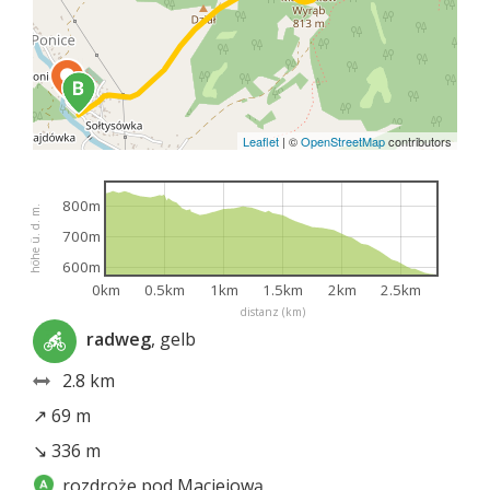
Leaflet
|
©
OpenStreetMap
contributors
800m
höhe ü. d. m.
700m
600m
0km
0.5km
1km
1.5km
2km
2.5km
distanz (km)
radweg
, gelb
2.8 km
↗ 69 m
↘ 336 m
rozdroże pod Maciejową