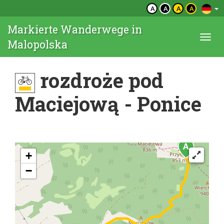
A
A
A
A
Markierte Wanderwege in
Togg
Malopolska
navi
rozdroże pod
Maciejową - Ponice
+
−