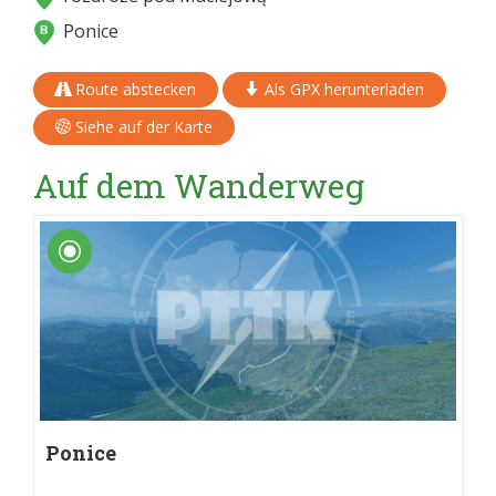
Ponice
Route abstecken
Als GPX herunterladen
Siehe auf der Karte
Auf dem Wanderweg
Ponice