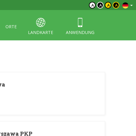
A
A
A
A
ORTE
LANDKARTE
ANWENDUNG
wa
ryszawa PKP