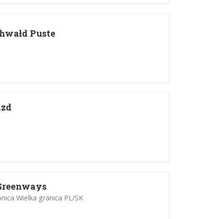
hwałd Puste
azd
Greenways
nica Wielka granica PL/SK