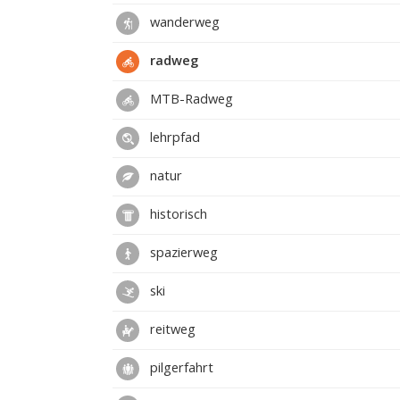
wanderweg
radweg
MTB-Radweg
lehrpfad
natur
historisch
spazierweg
ski
reitweg
pilgerfahrt