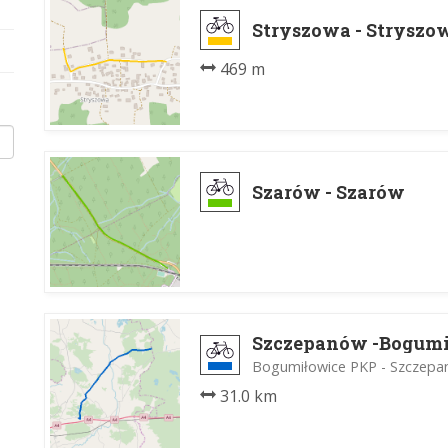
Stryszowa - Stryszo
469 m
Szarów - Szarów
Szczepanów -Bogum
Bogumiłowice PKP - Szczep
31.0 km