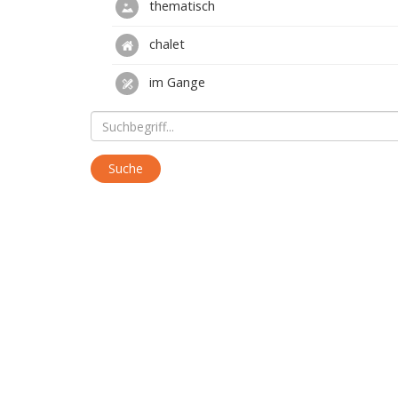
thematisch
chalet
im Gange