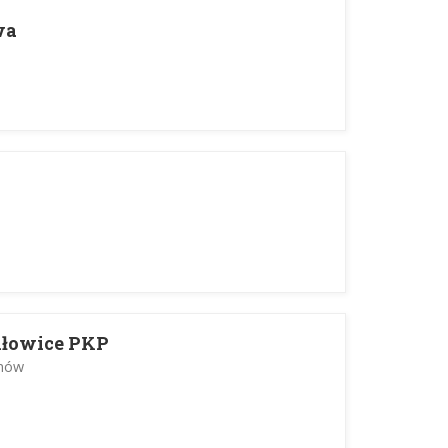
wa
iłowice PKP
anów