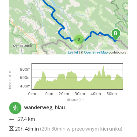
2
Leaflet
|
©
OpenStreetMap
contributors
800m
höhe ü. d. m.
600m
400m
0km
10km
20km
30km
40km
50km
distanz (km)
wanderweg
, blau
57.4 km
20h 45min
(20h 30min w przeciwnym kierunku)