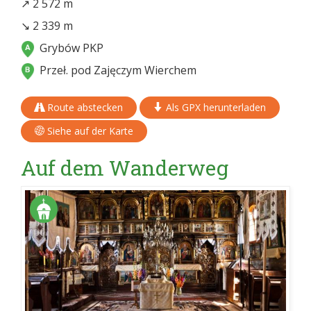
↗ 2 572 m
↘ 2 339 m
Grybów PKP
Przeł. pod Zajęczym Wierchem
Route abstecken
Als GPX herunterladen
Siehe auf der Karte
Auf dem Wanderweg