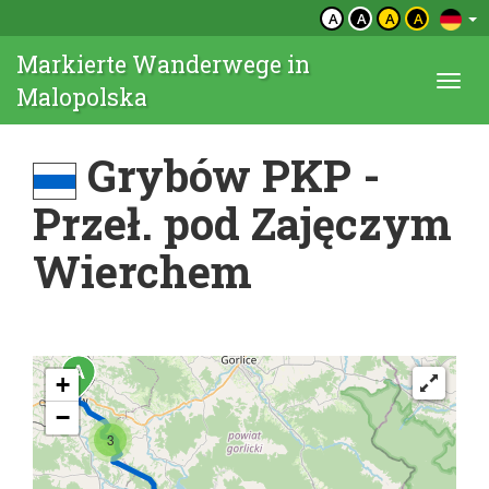
A
A
A
A
Markierte Wanderwege in
Togg
Malopolska
navi
Grybów PKP -
Przeł. pod Zajęczym
Wierchem
+
−
3