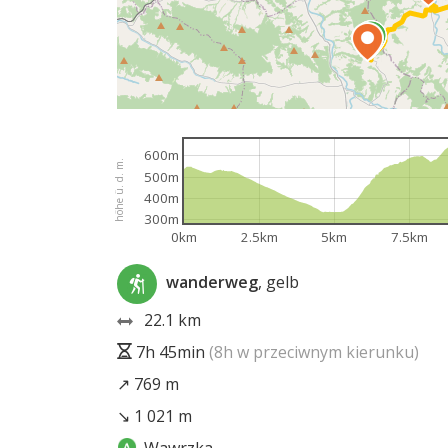
600m
höhe ü. d. m.
500m
400m
300m
0km
2.5km
5km
7.5km
wanderweg
, gelb
22.1 km
7h 45min
(8h w przeciwnym kierunku)
↗ 769 m
↘ 1 021 m