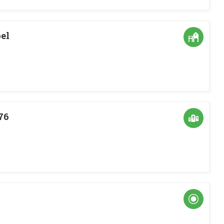
el
76