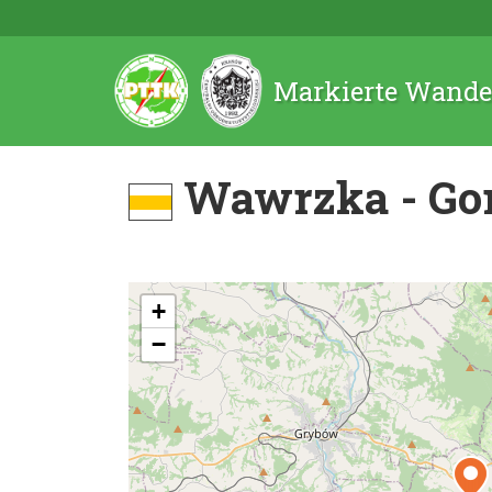
Markierte Wande
Wawrzka - Gor
+
−