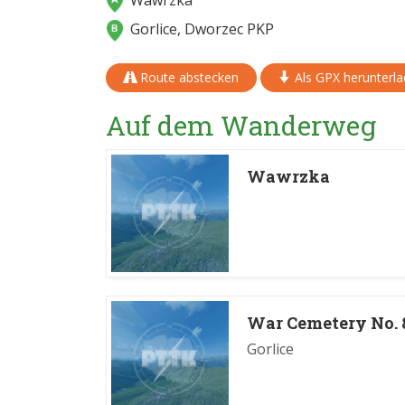
Wawrzka
Gorlice, Dworzec PKP
Route abstecken
Als GPX herunterl
Auf dem Wanderweg
Wawrzka
War Cemetery No. 
Gorlice