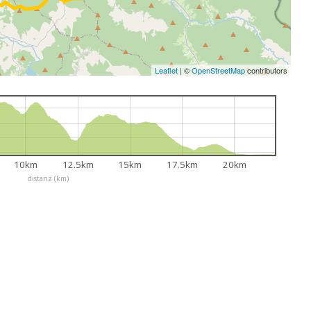
Leaflet
|
©
OpenStreetMap
contributors
10km
12.5km
15km
17.5km
20km
distanz (km)