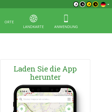
A
A
A
A
ORTE
LANDKARTE
ANWENDUNG
Laden Sie die App
herunter