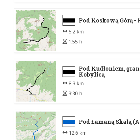
Pod Koskową Górą - 
5.2 km
1:55 h
Pod Kudłoniem, grani
Kobylicą
8.3 km
3:30 h
Pod Łamaną Skałą (A
12.6 km