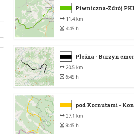
Piwniczna-Zdrój PKP 
11.4 km
4:45 h
Pleśna - Burzyn cme
20.5 km
6:45 h
pod Kornutami - Kon
27.1 km
8:45 h