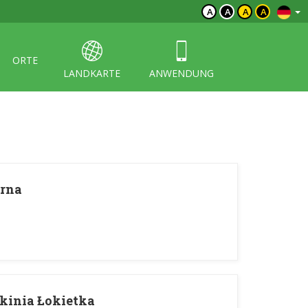
A
A
A
A
ORTE
LANDKARTE
ANWENDUNG
órna
skinia Łokietka