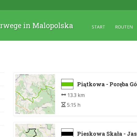
rwege in Malopolska
START
ROUTEN
Piątkowa - Poręba G
13.3 km
5:15 h
Pieskowa Skała - Ja