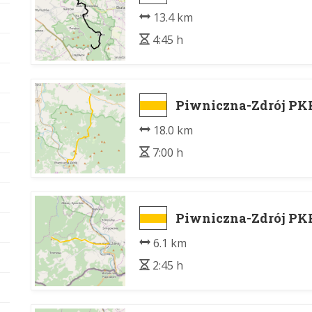
13.4 km
4:45 h
Piwniczna-Zdrój PK
18.0 km
7:00 h
Piwniczna-Zdrój PK
6.1 km
2:45 h