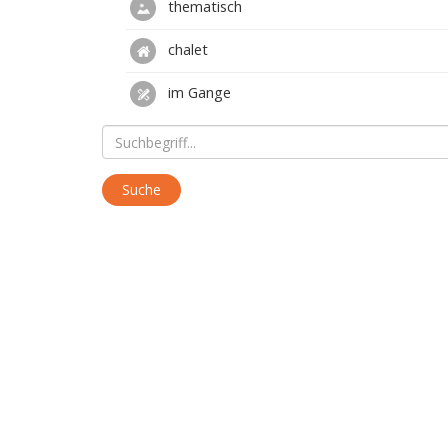
thematisch
chalet
im Gange