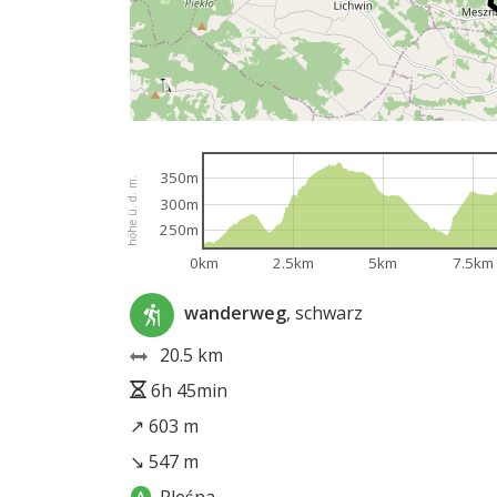
350m
höhe ü. d. m.
300m
250m
0km
2.5km
5km
7.5km
wanderweg
, schwarz
20.5 km
6h 45min
↗ 603 m
↘ 547 m