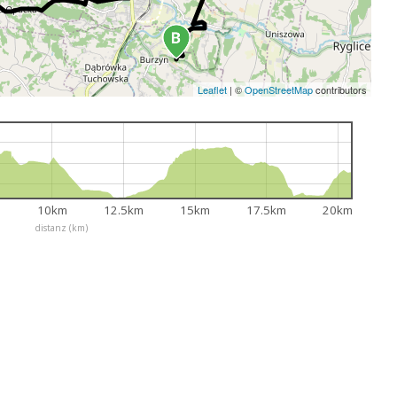
Leaflet
|
©
OpenStreetMap
contributors
10km
12.5km
15km
17.5km
20km
distanz (km)