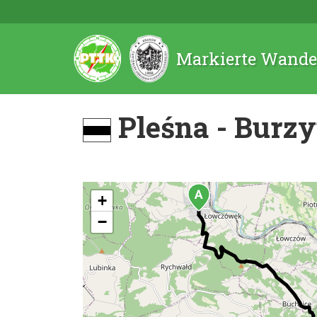
Markierte Wande
Pleśna - Burz
+
−