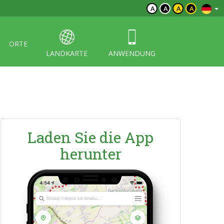
A
A
A
A
ORTE
LANDKARTE
ANWENDUNG
Laden Sie die App
herunter