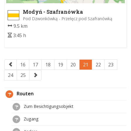
Modyń - Szafranówka
Pod Dzwonkówką - Przełęcz pod Szafranówką
9.5 km
3:45 h
16
17
18
19
20
21
22
23
24
25
Routen
Zum Besichtigungsobjekt
Zugang