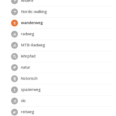
Andere
Nordic-walking
wanderweg
radweg
MTB-Radweg
lehrpfad
natur
historisch
spazierweg
ski
reitweg