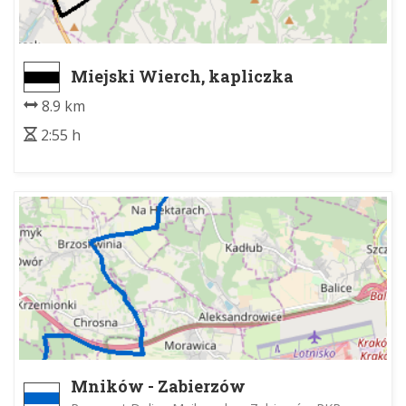
Miejski Wierch, kapliczka
myśliwych - Klikuszowa
8.9 km
2:55 h
Mników - Zabierzów