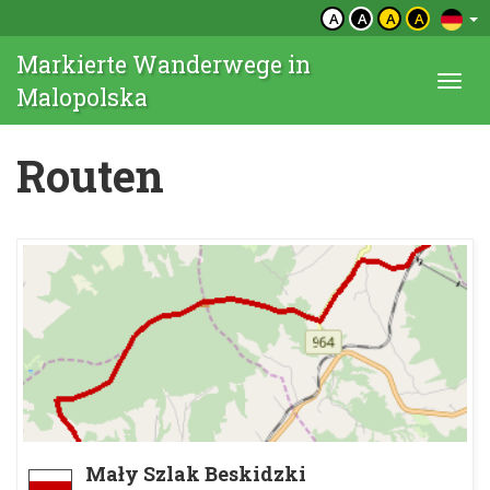
A
A
A
A
Markierte Wanderwege in
Togg
Malopolska
navi
Routen
Mały Szlak Beskidzki