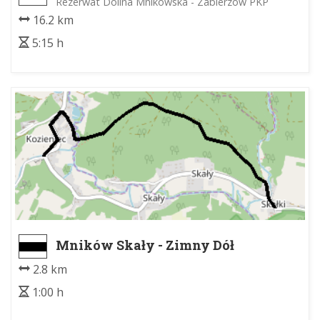
Rezerwat Dolina Mnikowska - Zabierzów PKP
16.2 km
5:15 h
Mników Skały - Zimny Dół
2.8 km
1:00 h