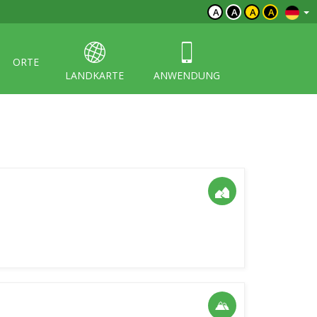
A
A
A
A
ORTE
LANDKARTE
ANWENDUNG