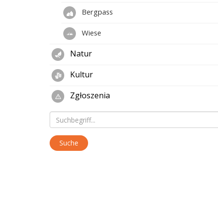
Bergpass
Wiese
Natur
Kultur
Zgłoszenia