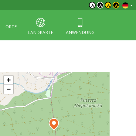
A
A
A
A
ORTE
LANDKARTE
ANWENDUNG
+
−