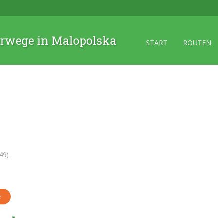
rwege in Malopolska
START
ROUTEN
49)
e