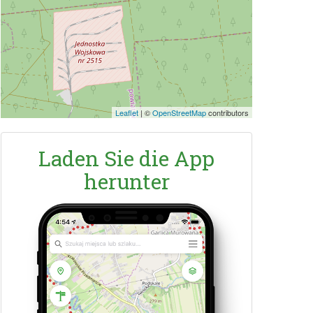
Leaflet
|
©
OpenStreetMap
contributors
Laden Sie die App
herunter