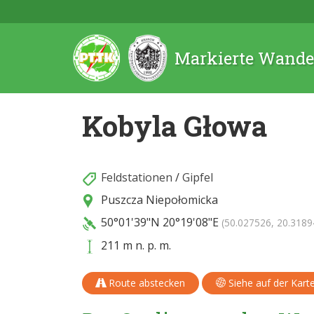
Markierte Wande
Kobyla Głowa
Feldstationen
/
Gipfel
Puszcza Niepołomicka
50°01'39"N
20°19'08"E
(50.027526, 20.3189
211 m n. p. m.
Route abstecken
Siehe auf der Kart