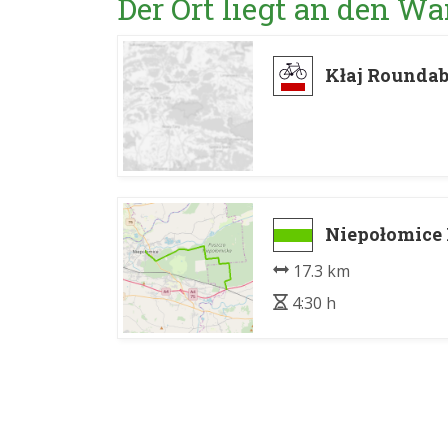
Der Ort liegt an den 
Kłaj Roundab
Niepołomice 
17.3 km
4:30 h