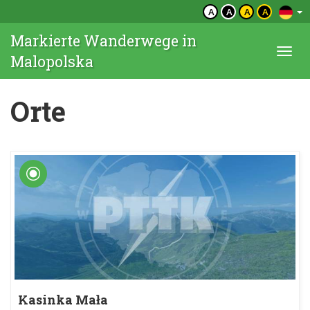
A
A
A
A
Markierte Wanderwege in
Togg
Malopolska
navi
Orte
Kasinka Mała