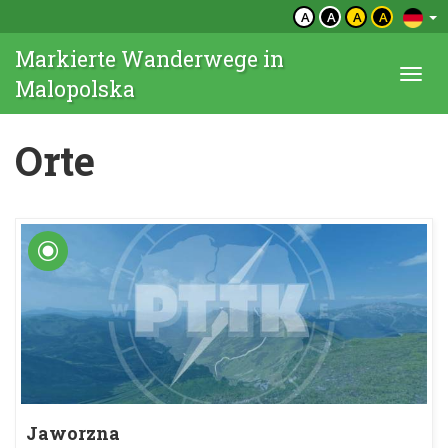
A
A
A
A
Markierte Wanderwege in
Togg
Malopolska
navi
Orte
Jaworzna