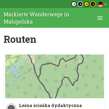
A
A
A
A
Markierte Wanderwege in
Togg
Malopolska
navi
Routen
Leśna ścieżka dydaktyczna