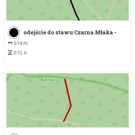
odejście do stawu Czarna Młaka -
staw Czarna Młaka
514 m
0:15 h