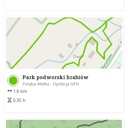
Park podworski hrabiów
Wodzickich - góra Chabówka
Poręba Wielka - Dyrekcja GPN
1.6 km
0:35 h