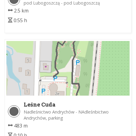
"Lubogoszcz"
pod Lubogoszczą - pod Lubogoszczą
2.5 km
0:55 h
Leśne Cuda
Nadleśnictwo Andrychów - NAdleśnbictwo
Andrychów, parking
483 m
0:10 h