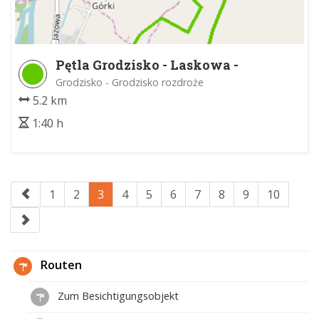
Pętla Grodzisko - Laskowa -
Grodzisko
Grodzisko - Grodzisko rozdroże
5.2 km
1:40 h
1
2
3
4
5
6
7
8
9
10
Routen
Zum Besichtigungsobjekt