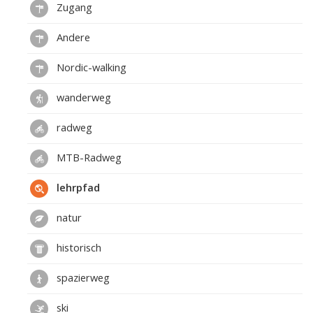
Zugang
Andere
Nordic-walking
wanderweg
radweg
MTB-Radweg
lehrpfad
natur
historisch
spazierweg
ski