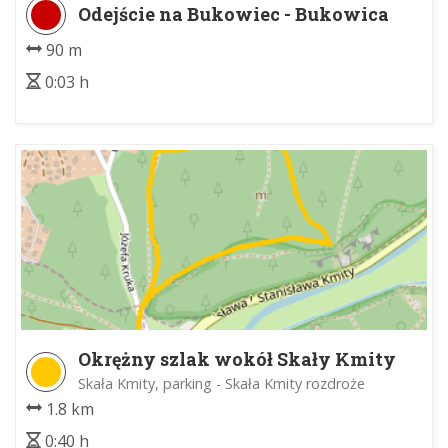
Odejście na Bukowiec - Bukowica
90 m
0:03 h
Okrężny szlak wokół Skały Kmity
Skała Kmity, parking - Skała Kmity rozdroże
1.8 km
0:40 h