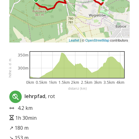
Leaflet
|
©
OpenStreetMap
contributors
350m
höhe ü. d. m.
300m
0km
0.5km
1km
1.5km
2km
2.5km
3km
3.5km
4km
distanz (km)
lehrpfad
, rot
4.2 km
1h 30min
↗ 180 m
↘ 153 m