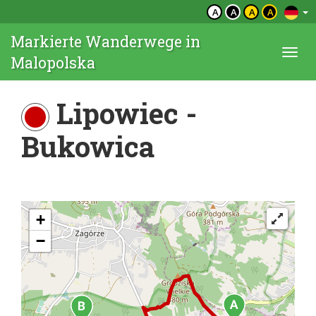
A
A
A
A
Markierte Wanderwege in
Togg
Malopolska
navi
Lipowiec -
Bukowica
+
−