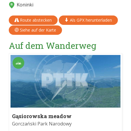
Koninki
Route abstecken
Als GPX herunterladen
Siehe auf der Karte
Auf dem Wanderweg
Gąsiorowska meadow
Gorczański Park Narodowy