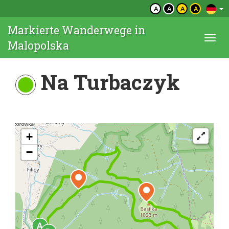
A
A
A
A
Markierte Wanderwege in
Togg
Malopolska
navi
Na Turbaczyk
+
−