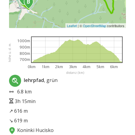
Leaflet
|
©
OpenStreetMap
contributors
1000m
höhe ü. d. m.
900m
800m
700m
0km
1km
2km
3km
4km
5km
6km
distanz (km)
lehrpfad
, grün
6.8 km
3h 15min
↗ 616 m
↘ 619 m
Koninki Hucisko