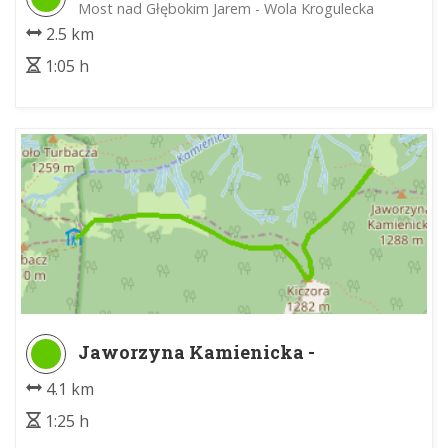
Most nad Głębokim Jarem - Wola Krogulecka
2.5 km
1:05 h
Jaworzyna Kamienicka -
Schronisko PTTK na Turbaczu
4.1 km
1:25 h