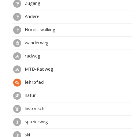
Zugang
Andere
Nordic-walking
wanderweg
radweg
MTB-Radweg
lehrpfad
natur
historisch
spazierweg
ski