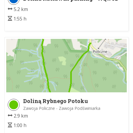
Stradlina
5.2 km
1:55 h
Doliną Rybnego Potoku
Zawoja Policzne - Zawoja Podświniarka
2.9 km
1:00 h