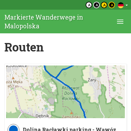
A
A
A
A
Markierte Wanderwege in
Togg
Malopolska
navi
Routen
Dolina Racławki parking - Wąwóz