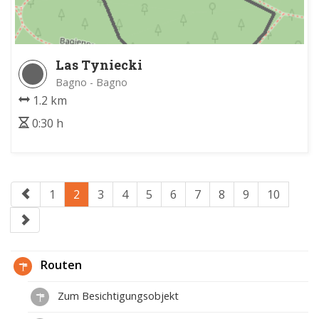
Las Tyniecki
Bagno - Bagno
1.2 km
0:30 h
1
2
3
4
5
6
7
8
9
10
Routen
Zum Besichtigungsobjekt