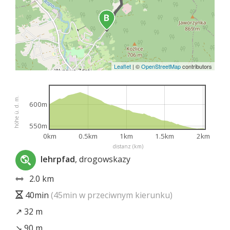
Leaflet
|
©
OpenStreetMap
contributors
höhe ü. d. m.
600m
550m
0km
0.5km
1km
1.5km
2km
distanz (km)
lehrpfad
, drogowskazy
2.0 km
40min
(45min w przeciwnym kierunku)
↗ 32 m
↘ 90 m