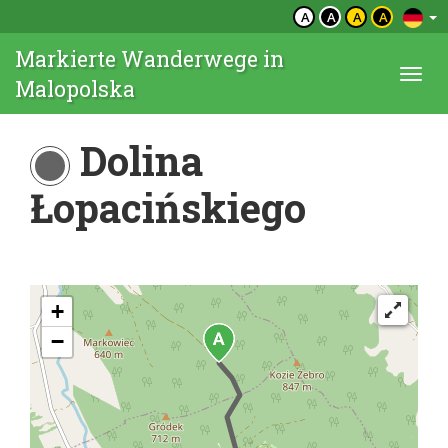
A
A
A
A
Markierte Wanderwege in
Togg
Malopolska
navi
Dolina
Łopacińskiego
+
−