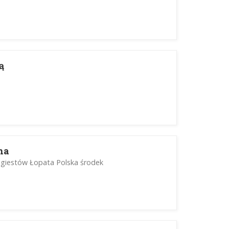
ą
na
egiestów Łopata Polska środek