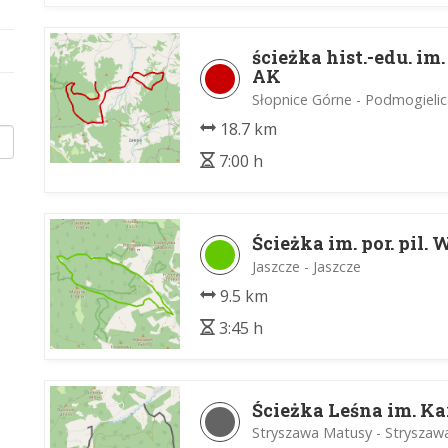
ścieżka hist.-edu. i
AK
Słopnice Górne - Podmogielic
18.7 km
7:00 h
Ścieżka im. por. pil.
Jaszcze - Jaszcze
9.5 km
3:45 h
Ścieżka Leśna im. K
Stryszawa Matusy - Stryszaw