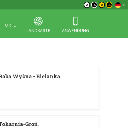
A
A
A
A
ORTE
LANDKARTE
ANWENDUNG
Raba Wyżna - Bielanka
Tokarnia-Groń.