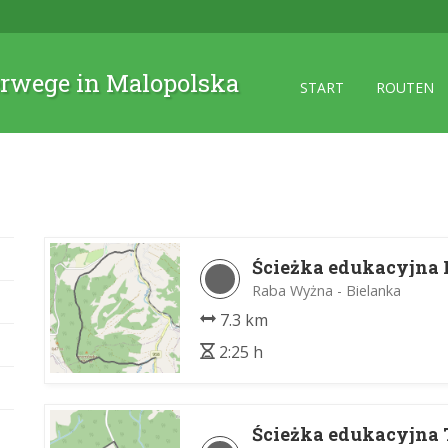
rwege in Malopolska
START
ROUTEN
Ścieżka edukacyjna 
Raba Wyżna - Bielanka
7.3 km
2:25 h
Ścieżka edukacyjna 