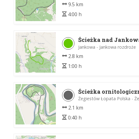
9.5 km
4:00 h
Ścieżka nad Jankow
Jankowa - Jankowa rozdroże
2.8 km
1:00 h
Ścieżka ornitologicz
Żegiestów Łopata Polska - Ż
2.1 km
0:40 h