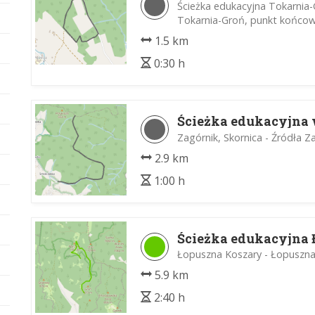
Ścieżka edukacyjna Tokarnia-
Tokarnia-Groń, punkt końco
1.5 km
0:30 h
Ścieżka edukacyjna
Zagórnik, Skornica - Źródła 
2.9 km
1:00 h
Ścieżka edukacyjna
Łopuszna Koszary - Łopuszna
5.9 km
2:40 h