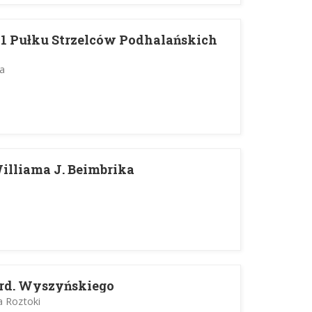
m. 1 Pułku Strzelców Podhalańskich
a
 Williama J. Beimbrika
ard. Wyszyńskiego
a Roztoki