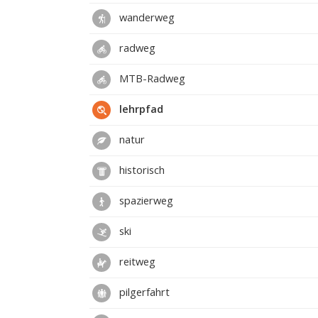
wanderweg
radweg
MTB-Radweg
lehrpfad
natur
historisch
spazierweg
ski
reitweg
pilgerfahrt