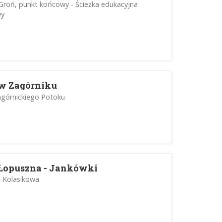
Groń, punkt końcowy - Ścieżka edukacyjna
wy
 w Zagórniku
Zagórnickiego Potoku
 Łopuszna - Jankówki
 Kolasikowa