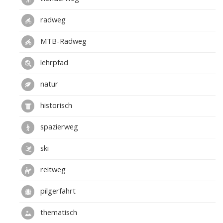
radweg
MTB-Radweg
lehrpfad
natur
historisch
spazierweg
ski
reitweg
pilgerfahrt
thematisch