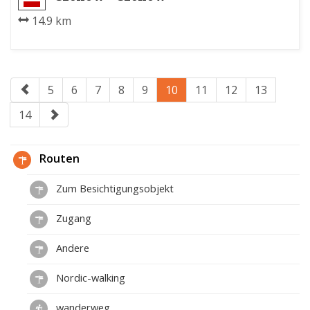
14.9 km
5
6
7
8
9
10
11
12
13
14
Routen
Zum Besichtigungsobjekt
Zugang
Andere
Nordic-walking
wanderweg