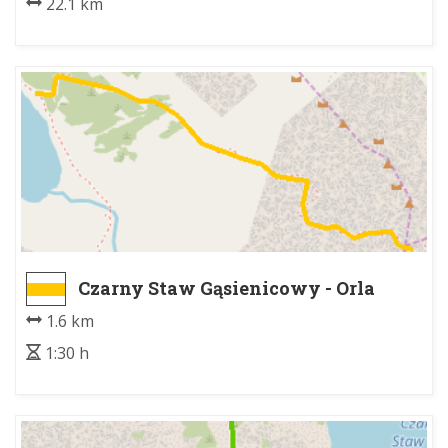
22.1 km
Czarny Staw Gąsienicowy - Orla
Perć, Skrajny Granat
1.6 km
1:30 h