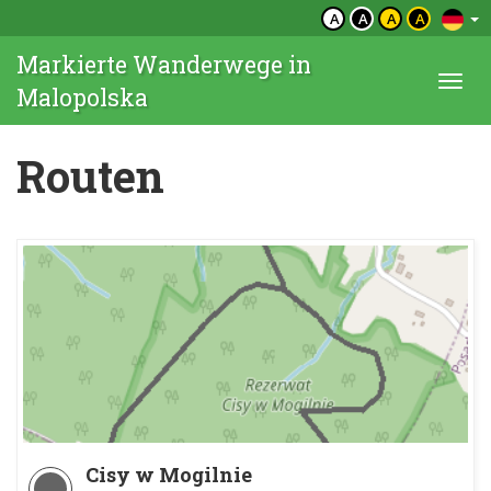
A
A
A
A
Markierte Wanderwege in
Togg
Malopolska
navi
Routen
Cisy w Mogilnie