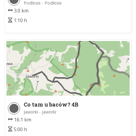
Podlesie - Podlesie
3.0 km
1:10 h
Co tam u baców? 4B
Jaworki - Jaworki
16.1 km
5:00 h