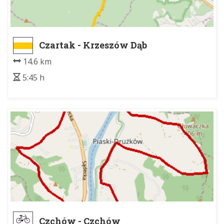
Czartak - Krzeszów Dąb
14.6 km
5:45 h
Czchów - Czchów