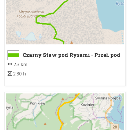
Czarny Staw pod Rysami - Przeł. pod
Chłopkiem
2.3 km
2:30 h