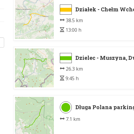
Działek - Chełm Wch
38.5 km
13:00 h
Dzielec - Muszyna, 
26.3 km
9:45 h
Długa Polana parkin
7.1 km