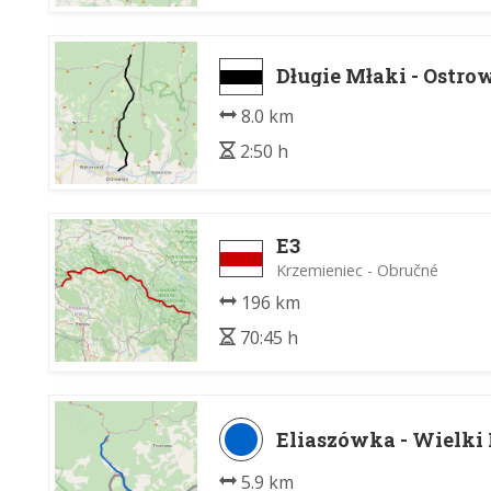
Długie Młaki - Ostro
8.0 km
2:50 h
E3
Krzemieniec - Obručné
196 km
70:45 h
Eliaszówka - Wielki
5.9 km