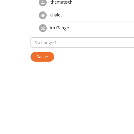
thematisch
chalet
im Gange