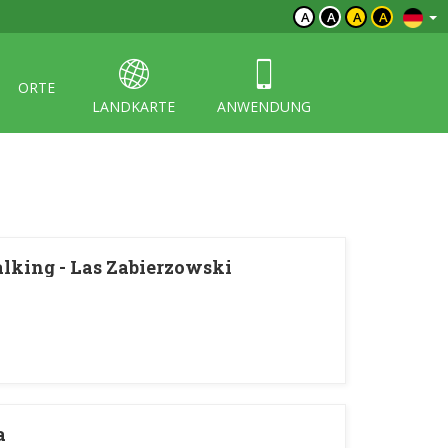
A
A
A
A
ORTE
LANDKARTE
ANWENDUNG
lking - Las Zabierzowski
a