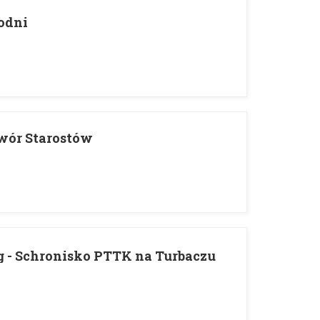
odni
Dwór Starostów
g - Schronisko PTTK na Turbaczu