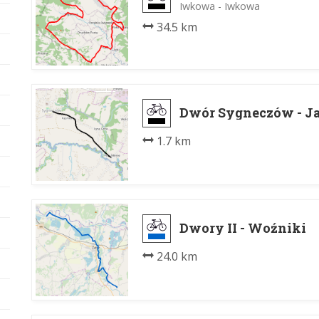
Iwkowa - Iwkowa
34.5 km
Dwór Sygneczów - J
1.7 km
Dwory II - Woźniki
24.0 km