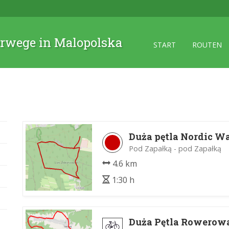
rwege in Malopolska
START
ROUTEN
Duża pętla Nordic Wa
Pod Zapałką - pod Zapałką
4.6 km
1:30 h
Duża Pętla Rowerow