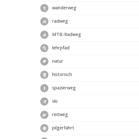
wanderweg
radweg
MTB-Radweg
lehrpfad
natur
historisch
spazierweg
ski
reitweg
pilgerfahrt