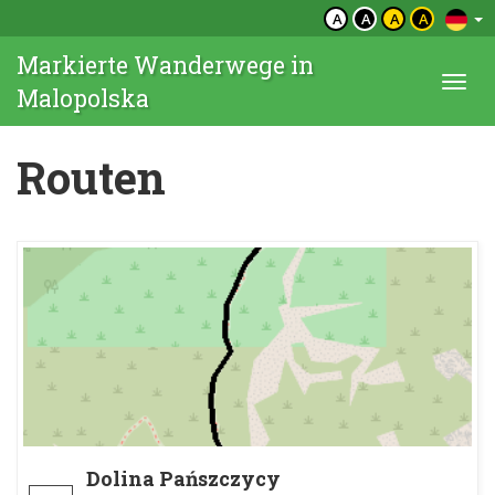
A
A
A
A
Markierte Wanderwege in
Togg
Malopolska
navi
Routen
Dolina Pańszczycy