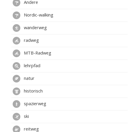
Andere
Nordic-walking
wanderweg
radweg
MTB-Radweg
lehrpfad
natur
historisch
spazierweg
ski
reitweg