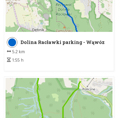
Dolina Racławki parking - Wąwóz
Stradlina
5.2 km
1:55 h