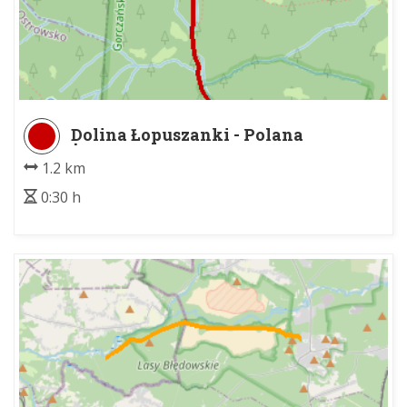
Dolina Łopuszanki - Polana
Żubrowisko
1.2 km
0:30 h