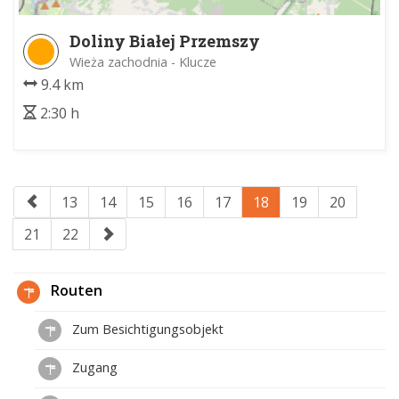
Doliny Białej Przemszy
Wieża zachodnia - Klucze
9.4 km
2:30 h
13
14
15
16
17
18
19
20
21
22
Routen
Zum Besichtigungsobjekt
Zugang