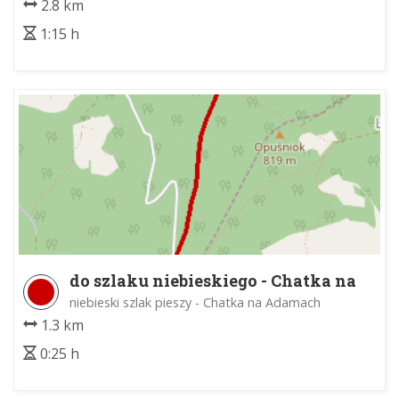
2.8 km
1:15 h
do szlaku niebieskiego - Chatka na
Adamach
niebieski szlak pieszy - Chatka na Adamach
1.3 km
0:25 h