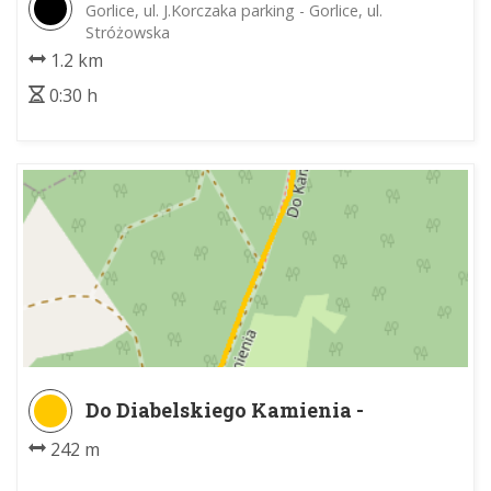
91
Gorlice, ul. J.Korczaka parking - Gorlice, ul.
Stróżowska
1.2 km
0:30 h
Do Diabelskiego Kamienia -
Diabelski Kamień w Pcimiu
242 m