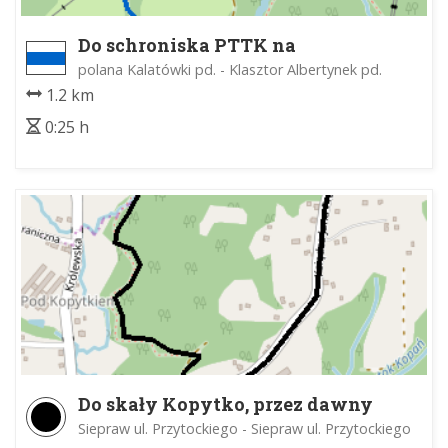
Do schroniska PTTK na
Kalatówkach
polana Kalatówki pd. - Klasztor Albertynek pd.
1.2 km
0:25 h
Do skały Kopytko, przez dawny
kamieniołom
Siepraw ul. Przytockiego - Siepraw ul. Przytockiego