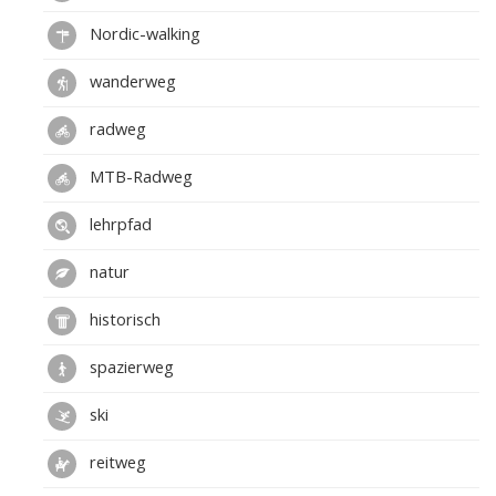
Nordic-walking
wanderweg
radweg
MTB-Radweg
lehrpfad
natur
historisch
spazierweg
ski
reitweg