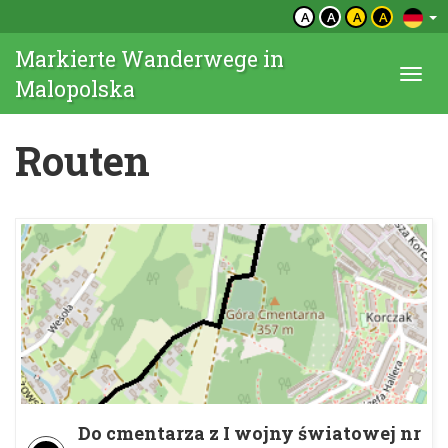
A
A
A
A
Markierte Wanderwege in
Togg
Malopolska
navi
Routen
Do cmentarza z I wojny światowej nr