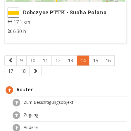
Dobczyce PTTK - Sucha Polana
17.1 km
6:30 h
9
10
11
12
13
14
15
16
17
18
Routen
Zum Besichtigungsobjekt
Zugang
Andere