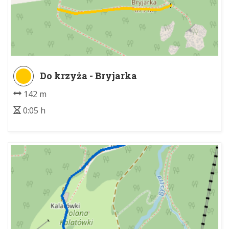
Do krzyża - Bryjarka
142 m
0:05 h